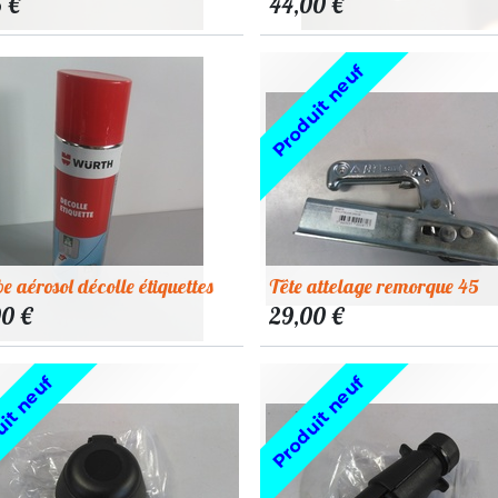
5
€
44,00
€
Produit neuf
 aérosol décolle étiquettes
Tête attelage remorque 45
00
€
29,00
€
it neuf
Produit neuf