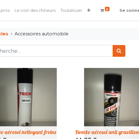
0
 pros
Le coin des chineurs
Toutalouer
Se conn
cles
Accessoires automobile
 aérosol nettoyant freins
Bombe aérosol anti gravillon