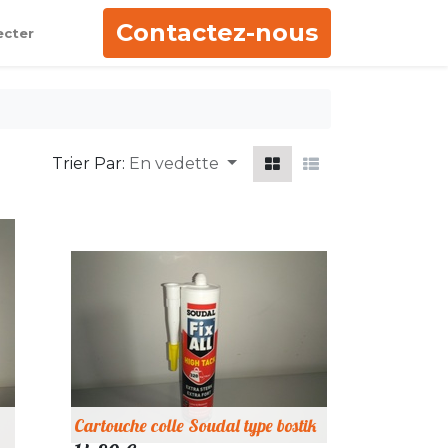
Contactez-nous
ecter
Trier Par:
En vedette
Cartouche colle Soudal type bostik