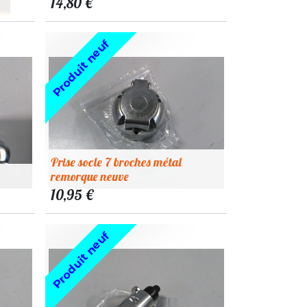
14,80
€
Produit neuf
Prise socle 7 broches métal
remorque neuve
10,95
€
Produit neuf