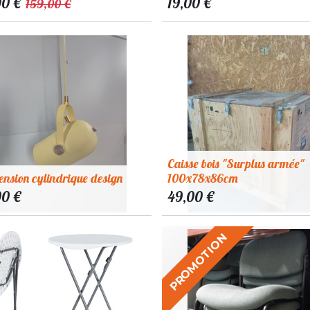
00
€
19,00
€
159,00
€
Caisse bois "Surplus armée"
nsion cylindrique design
100x78x86cm
00
€
49,00
€
PROMOTION