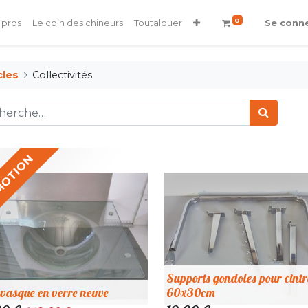
0
 pros
Le coin des chineurs
Toutalouer
Se conn
cles
Collectivités
MOTION
Supports gondoles pour cintr
vasque en verre neuve
60x30cm