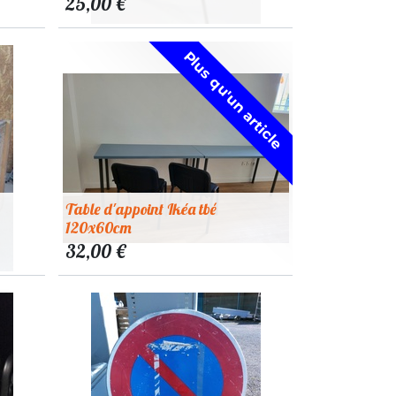
25,00
€
Plus qu'un article
Table d'appoint Ikéa tbé
120x60cm
32,00
€