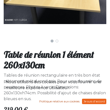
Table de réunion 1 élément
260x130cm
Tables de réunion rectangulaire en très bon état
piètement métal rond gris. Pour une douzaine de
Nous utilisons des cookies pour vous fournir une
personnes. Photos à venir. Dimensions:
meilleure expérience utilisateur.
260x130xh74cm. Possibilité d'ajout de chaises dralon
bleues en sus.
Politique relative aux cookies
Je suis d'accord
219,00
€