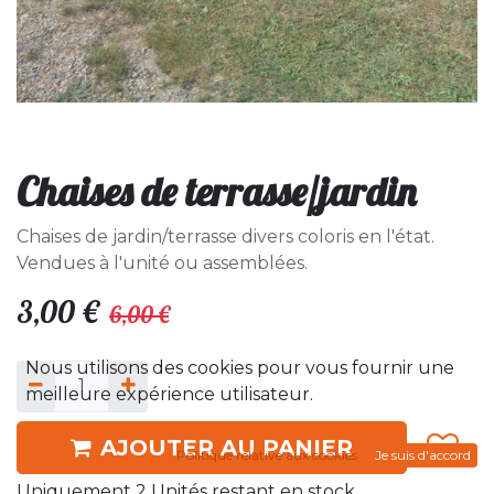
Chaises de terrasse/jardin
Chaises de jardin/terrasse divers coloris en l'état.
Vendues à l'unité ou assemblées.
3,00
€
6,00
€
Nous utilisons des cookies pour vous fournir une
meilleure expérience utilisateur.
AJOUTER AU PANIER
Politique relative aux cookies
Je suis d'accord
Uniquement 2 Unités restant en stock.