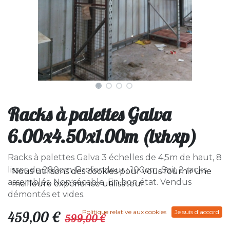
Racks à palettes Galva
6.00x4.50x1.00m (lxhxp)
Racks à palettes Galva 3 échelles de 4,5m de haut, 8
lisses de 280cm. Profondeur : 100cm. Soit 2 racks
Nous utilisons des cookies pour vous fournir une
assemblés. Non sécable. En bon état. Vendus
meilleure expérience utilisateur.
démontés et vides.
Politique relative aux cookies
Je suis d'accord
459,00
€
599,00
€