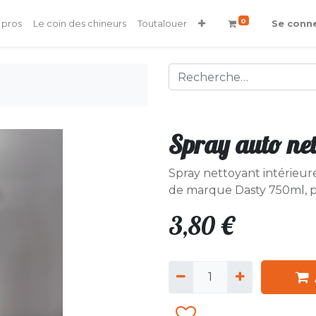
0
 pros
Le coin des chineurs
Toutalouer
Se conn
Spray auto net
Spray nettoyant intérieure
de marque Dasty 750ml, pr
3,80
€