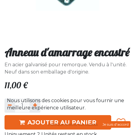
Anneau d'amarrage encastré
En acier galvanisé pour remorque. Vendu à l'unité.
Neuf dans son emballage d'origine.
11,00
€
Nous utilisons des cookies pour vous fournir une
meilleure expérience utilisateur.
AJOUTER AU PANIER
Politique relative aux cookies
Je suis d'accord
Uniquement 2 Unités restant en stock.