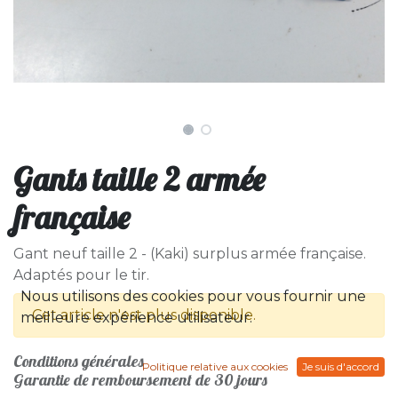
Gants taille 2 armée
française
Gant neuf taille 2 - (Kaki) surplus armée française.
Adaptés pour le tir.
Nous utilisons des cookies pour vous fournir une
Cet article n'est plus disponible.
meilleure expérience utilisateur.
Conditions générales
Politique relative aux cookies
Je suis d'accord
Garantie de remboursement de 30 jours